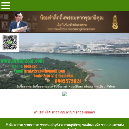
ท่านยังไม่ได้เข้าสู่ระบบ กรุณาเข้าสู่ระบบก่อน
รับซื้อซากรถ ขายซากรถ ซากรถเก่าผุพัง ซากรถอุบัติเหตุ รถเสียจอดทิ้ง ซากกะบะเก่าเก๋ง