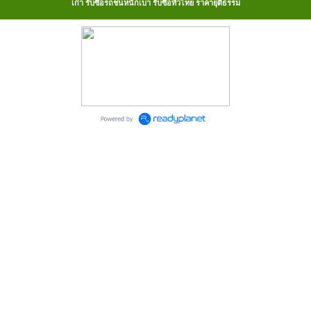
เก่า รับซื้อรถชนหนักเบา รับซื้อทั่วไทย ราคายุติธรรม