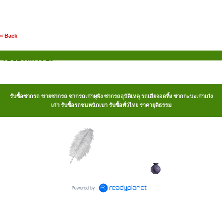
« Back
รับซื้อรถกระบะ
รับซื้อซากรถ ขายซากรถ ซากรถเก่าผุพัง ซากรถอุบัติเหตุ รถเสียจอดทิ้ง ซากกะบะเก่าเก๋ง
เก่า รับซื้อรถชนหนักเบา รับซื้อทั่วไทย ราคายุติธรรม